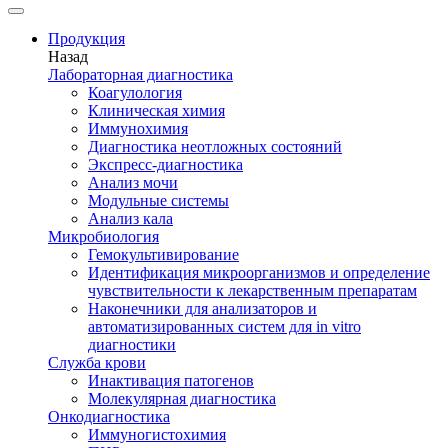
Продукция
Назад
Лабораторная диагностика
Коагулология
Клиническая химия
Иммунохимия
Диагностика неотложных состояний
Экспресс-диагностика
Анализ мочи
Модульные системы
Анализ кала
Микробиология
Гемокультивирование
Идентификация микроорганизмов и определение
чувствительности к лекарственным препаратам
Наконечники для анализаторов и
автоматизированных систем для in vitro
диагностики
Служба крови
Инактивация патогенов
Молекулярная диагностика
Онкодиагностика
Иммуногистохимия