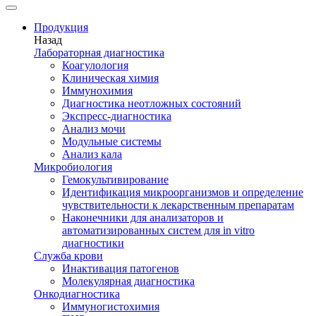
Продукция
Назад
Лабораторная диагностика
Коагулология
Клиническая химия
Иммунохимия
Диагностика неотложных состояний
Экспресс-диагностика
Анализ мочи
Модульные системы
Анализ кала
Микробиология
Гемокультивирование
Идентификация микроорганизмов и определение
чувствительности к лекарственным препаратам
Наконечники для анализаторов и
автоматизированных систем для in vitro
диагностики
Служба крови
Инактивация патогенов
Молекулярная диагностика
Онкодиагностика
Иммуногистохимия